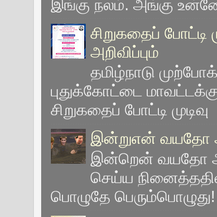
இங்கு நலம். அங்கு உன்ன
சிறுகதைப் போட்டி ம
அறிவிப்பும்
தமிழ்நாடு முற்போ
புதுக்கோட்டை மாவட்டக்
சிறுகதைப் போட்டி முடிவு 
இன்றுஎன் வயதோ அ
இன்றென் வயதோ 
செய்ய நினைத்ததில
பொழுதே பெரும்பொழுது! -