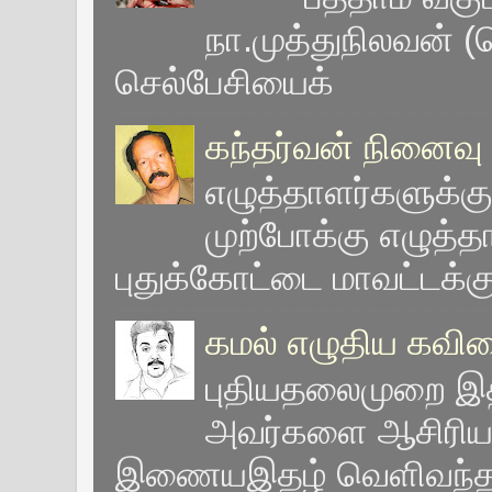
நா.முத்துநிலவன் (ச
செல்பேசியைக்
கந்தர்வன் நினைவு 
எழுத்தாளர்களுக்கு
முற்போக்கு எழுத்
புதுக்கோட்டை மாவட்டக்கு
கமல் எழுதிய கவி
புதியதலைமுறை இதழ
அவர்களை ஆசிரிய
இணையஇதழ் வெளிவந்தபோ