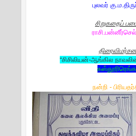
புலவர் கு.ம.திரு
சிறுகதைப் படை
ராசி.பன்னீர்செ
திரைவிமர்சன
“சிசிலியன்-ஆங்கில நாவலின
கஸ்தூரிரெங்
நன்றி - பிரியதர