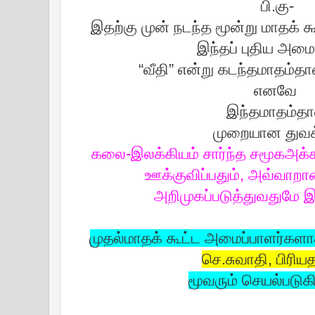
பி.கு-
இதற்கு முன் நடந்த மூன்று மாதக் க
இந்தப் புதிய அமைப
“வீதி” என்று கடந்தமாதம்தா
எனவே
இந்தமாதம்தா
முறையான துவக
கலை-இலக்கியம் சார்ந்த சமூகஅக
ஊக்குவிப்பதும், அவ்வாற
அறிமுகப்படுத்துவதுமே 
முதல்மாதக் கூட்ட அமைப்பாளர்கள
செ.சுவாதி, பிரியத
மூவரும் செயல்படுகி