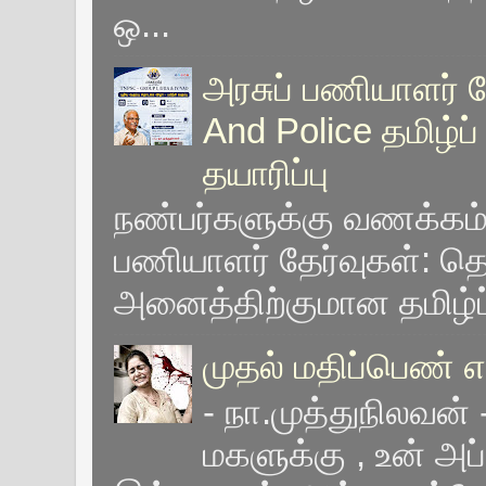
ஒ...
அரசுப் பணியாளர் தே
And Police தமிழ்ப
தயாரிப்பு
நண்பர்களுக்கு வணக்கம்
பணியாளர் தேர்வுகள்: தொக
அனைத்திற்குமான தமிழ்ப்
முதல் மதிப்பெண் 
- நா.முத்துநிலவன
மகளுக்கு , உன் அப்