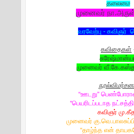
தலைமை
முனைவர் நா.அருள
வரவேற்பு - கவிஞர் 
கவிதைகள்
சுரேஷ்மான்ய
முனைவர் வீ.கே.கஸ்
நூல்விமர்சன
“ஊடறு” பெண்போரா
“பெயரிடப்படாத நட்சத்த
கவிஞர் மு.கீ
முனைவர் கு.வெ.பாலசுப
“தாழ்ந்த என் தாயக