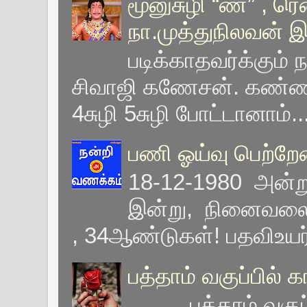
மூனுசுழி “ண” , ரெ
நா.முத்துநிலவன் 
படிக்காதவர்க்கும் 
சிவாஜி கணேசன். கண்ணப
4சுழி 5சுழி போட்டானாம்..
பணி ஓய்வு பெற்றே
18-12-1980 அன்று
இன்று, நினைவலைக
, 34ஆண்டுகள்! பதவிஉயர்வ
பத்தாம் வகுப்பில்
பத்தாம் வகுப