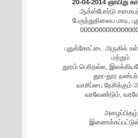
20-04-2014 ஞாயிறு 
ஆக்ஸ்போர்டு சமையற்
பேருந்துநிலைய மாடி, ப
000000000000000
புதுக்கோட்டை அருகில் உள
மற்றும்
தூரம் பெரிதல்ல, இலக்கிய
தூர-தூர நண்பர்
வாசிப்பை நேசிக்கும்
வரவேண்டும், வரவ
அழைப்பிதழ
இணைக்கப்பட்டுள