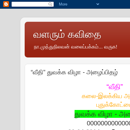
வளரும் கவிதை
நா.முத்துநிலவன் வலைப்பக்கம்... வருக!
“வீதி” துவக்க விழா - அழைப்பிதழ்
“வீதி”
கலை-இலக்கிய அ
புதுக்கோட்ட
துவக்க விழா - அழ
000000000000