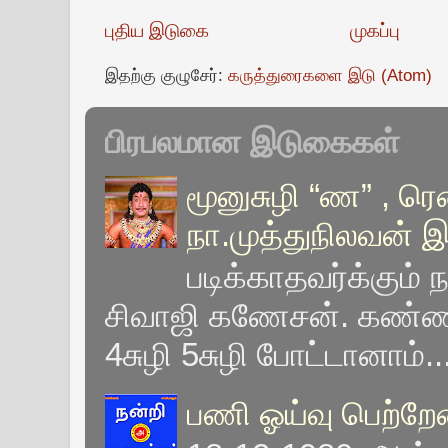
புதிய இடுகை
முகப்பு
இதற்கு குழுசேர்:
கருத்துரைகளை இடு (Atom)
பிரபலமான இடுகைகள்
மூனுசுழி “ண” , ரெ
நா.முத்துநிலவன் 
படிக்காதவர்க்கும் 
சிவாஜி கணேசன். கண்ணப
4சுழி 5சுழி போட்டானாம்..
பணி ஓய்வு பெற்றே