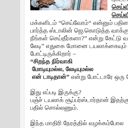
செய்வ
செய்வ
மக்களிடம் “செய்வோம்“ என்னும் பதில
பார்த்த ஸ்டாலின் ஜெ.கொடுத்த வாக்
நீங்கள் செய்தீர்களா?
”
என்று கேட்டு வ
லேடி
”
எதுகை மோனை டயலாக்கையும் தன் 
போட்டிருக்கிறார் –
“சிறந்த நிர்வாகி
மோடியுமல்ல, லேடியுமல்ல
என் டாடிதான்
”
என்று போட்டாரே ஒரு 
இது எப்படி இருக்கு?
ப
ஞ்ச் டயலாக் சூப்பர்ஸ்டார்தான் இதற்
ப
தில் சொல்லணும்.
இந்த மாதிரி நேரத்தில் வழக்கம்போல