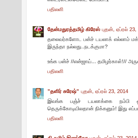
பதிலளி
தேன்மதுரத்தமிழ் கிரேஸ்
புதன், ஏப்ரல் 23
தலைவர்களோட பன்ச் டயலாக் எல்லாம் மக
இருந்தா நல்லது..நடக்குமா?
உங்க பன்ச் //என்ஜாய்... தமிழர்காள்!// அ
பதிலளி
”தளிர் சுரேஷ்”
புதன், ஏப்ரல் 23, 2014
இவங்க பஞ்ச் டயலாக்கை நம்பி 
தெருக்கோடியிலதான் நிக்கனும்! இது எப்பட
பதிலளி