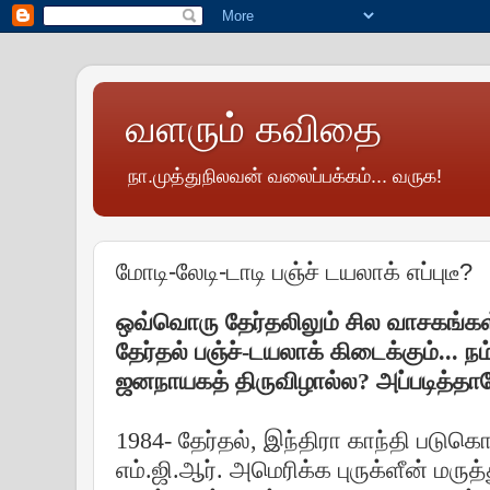
வளரும் கவிதை
நா.முத்துநிலவன் வலைப்பக்கம்... வருக!
மோடி-லேடி-டாடி பஞ்ச் டயலாக் எப்புடீ?
ஒவ்வொரு தேர்தலிலும் சில வாசகங்கள
தேர்தல் பஞ்ச்-டயலாக் கிடைக்கும்... நம
ஜனநாயகத் திருவிழால்ல? அப்படித்தான
1984- தேர்தல், இந்திரா காந்தி படுகொ
எம்.ஜி.ஆர். அமெரிக்க புருக்ளீன் மரு