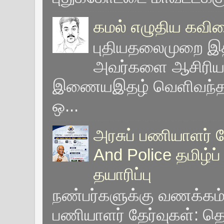
கமல் எழுதிய கவி
புதியதலைமுறை இதழ
அவர்களை ஆசிரிய
இணையஇதழ் வெளிவந்தபோ
ஒ...
அரசுப் பணியாளர் தே
And Police தமிழ்ப
தயாரிப்பு
நண்பர்களுக்கு வணக்கம்
பணியாளர் தேர்வுகள்: தொக