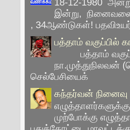
18-12-1980 அன்று
இன்று, நினைவலைக
, 34ஆண்டுகள்! பதவிஉயர்வ
பத்தாம் வகுப்பில்
பத்தாம் வகுப
நா.முத்துநிலவன் (ச
செல்பேசியைக்
கந்தர்வன் நினைவு 
எழுத்தாளர்களுக்கு
முற்போக்கு எழுத்
புதுக்கோட்டை மாவட்டக்கு