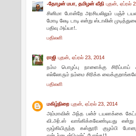
-தோழன் மபா, தமிழன் வீதி
புதன், ஏப்ரல் 
சினிமா போன்றே அரசியலிலும் பஞ்ச் டயலா
மோடி லேடி டாடி என்று ஸ்டாலின் முடித்
பதிவு அய்யா!.
பதிலளி
ராஜி
புதன், ஏப்ரல் 23, 2014
நம்ம பொழப்பு நாளைக்கு சிரிப்பாய் 
எல்லோரும் நம்மை சிரிக்க வைக்குறாங்க
பதிலளி
மகிழ்நிறை
புதன், ஏப்ரல் 23, 2014
அம்மாவின் அந்த பன்ச் டயலாக்கை கேட்ட
வி.அர்.ஸ் வாங்கிக்கவேண்டியது என்று
மூழ்கியிருந்த கஸ்தூரி குழம்பி ப
என்டர்டைன்மென்ட் போங்க!1