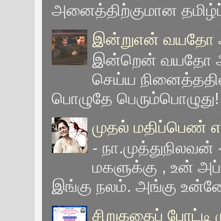
அனைத்திற்குமான தமிழ்ப்
இன்றுஎன் வயதோ அ
இன்றென் வயதோ 
செய்ய நினைத்ததில
பொழுதே பெரும்பொழுது! -
முதல் மதிப்பெண் 
- நா.முத்துநிலவன
மகளுக்கு , உன் அப்
இங்கு நலம். அங்கு உன்ன
சிறுகதைப் போட்டி ம