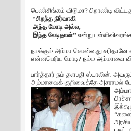
பெண்சிங்கம் விடுமா? பிறாண்டி விட்ட
“
சிறந்த நிர்வாகி
அந்த மோடி அல்ல,
இந்த லேடிதான்
”
என்று புள்ளிவிவரங
நமக்கும் அம்மா சொன்னது சரிதானே 
என்னபெரிய மோடி? நம்ம அம்மாவை வ
பார்த்தார் நம் தளபதி ஸ்டாலின். அவரும
அம்மாவைக் குறிவைத்தே அசராமல் பேச
அம்மா
பிரச்
இந்தம
“கலைஞ
அரசிய
புகட்